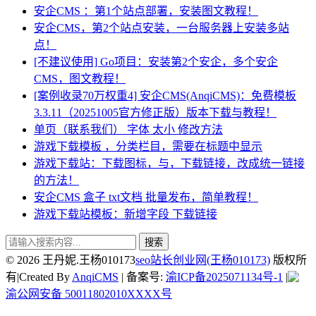
安企CMS ：第1个站点部署，安装图文教程！
安企CMS，第2个站点安装，一台服务器上安装多站
点！
[不建议使用] Go项目：安装第2个安企，多个安企
CMS，图文教程！
[案例收录70万权重4] 安企CMS(AnqiCMS)：免费模板
3.3.11（20251005官方修正版）版本下载与教程！
单页（联系我们） 字体 太小 修改方法
游戏下载模板 ，分类栏目，需要在标题中显示
游戏下载站：下载图标，与，下载链接，改成统一链接
的方法！
安企CMS 盒子 txt文档 批量发布，简单教程！
游戏下载站模板：新增字段 下载链接
搜索
© 2026 王丹妮.王杨010173
seo站长创业网(王杨010173)
版权所
有|Created By
AnqiCMS
| 备案号:
渝ICP备2025071134号-1
|
渝公网安备 50011802010XXXX号